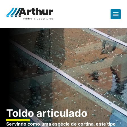
C
Toldo articulado
P
z
Servindo como uma espécie de cortina, este tipo
Co