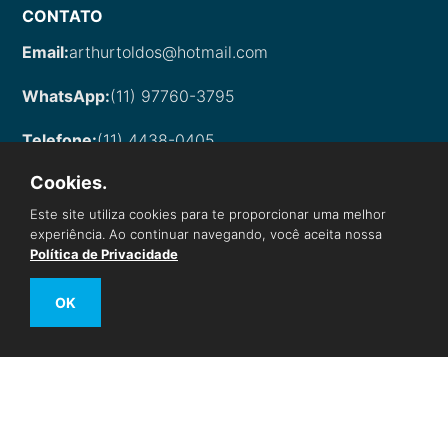
CONTATO
Email:
arthurtoldos@hotmail.com
WhatsApp:
(11) 97760-3795
Telefone:
(11) 4438-0405
Cookies.
Este site utiliza cookies para te proporcionar uma melhor
experiência. Ao continuar navegando, você aceita nossa
Arthur Toldos. | CNPJ 26.287.712/848 © Todos os
Política de Privacidade
direitos reservados
OK